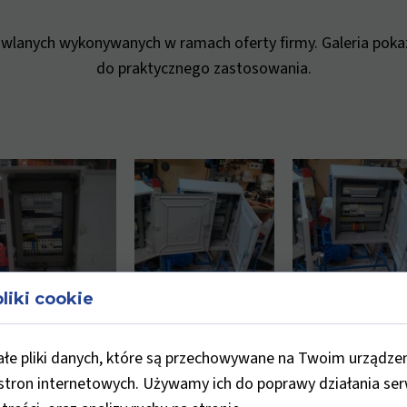
owlanych wykonywanych w ramach oferty firmy. Galeria pok
do praktycznego zastosowania.
liki cookie
ałe pliki danych, które są przechowywane na Twoim urządze
stron internetowych. Używamy ich do poprawy działania ser