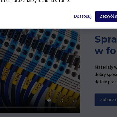
 treści, oraz analizy ruchu na stronie.
Dostosuj
Zezwól n
Spra
w fo
Materiały w
dobry sposó
detale prac
Zobacz r