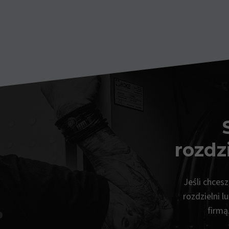
rozdz
Jeśli chces
rozdzielni l
firmą