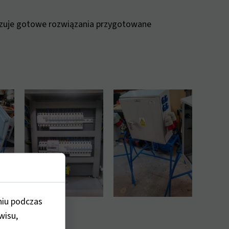
azuje gotowe rozwiązania przygotowane
niu podczas
wisu,