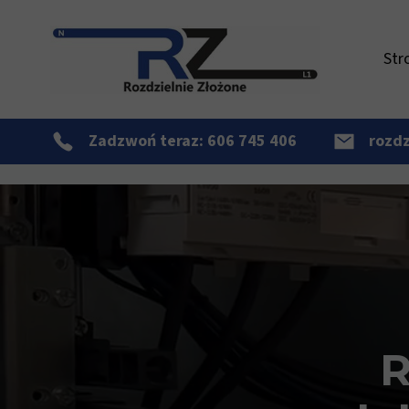
Str
Zadzwoń teraz:
606 745 406
rozd
R