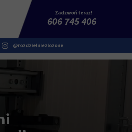
Zadzwoń teraz!
606 745 406
@rozdzielniezlozone
ni