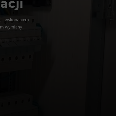
acji
ją i wykonaniem
 tym wymiany