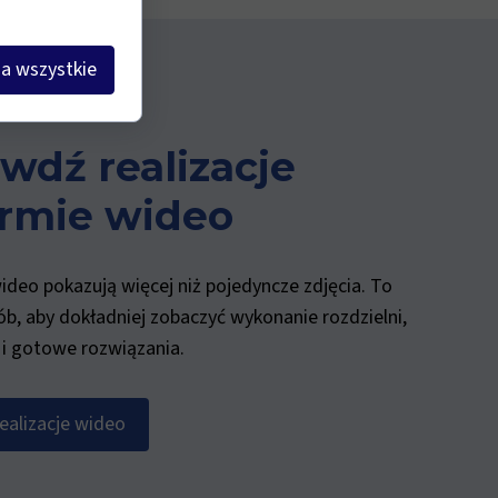
a wszystkie
wdź realizacje
rmie wideo
ideo pokazują więcej niż pojedyncze zdjęcia. To
b, aby dokładniej zobaczyć wykonanie rozdzielni,
 i gotowe rozwiązania.
ealizacje wideo